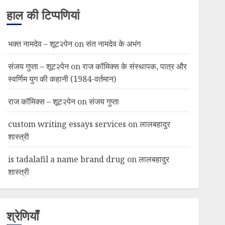
हाल की टिप्पणियां
भक्त नामदेव – शूट२पेन
on
संत नामदेव के अभंग
संजय गुप्ता – शूट२पेन
on
राज कॉमिक्स के संस्थापक, पात्र और
स्वर्णिम युग की कहानी (1984-वर्तमान)
राज कॉमिक्स – शूट२पेन
on
संजय गुप्ता
custom writing essays services
on
लालबहादुर
शास्त्री
is tadalafil a name brand drug
on
लालबहादुर
शास्त्री
श्रेणियाँ