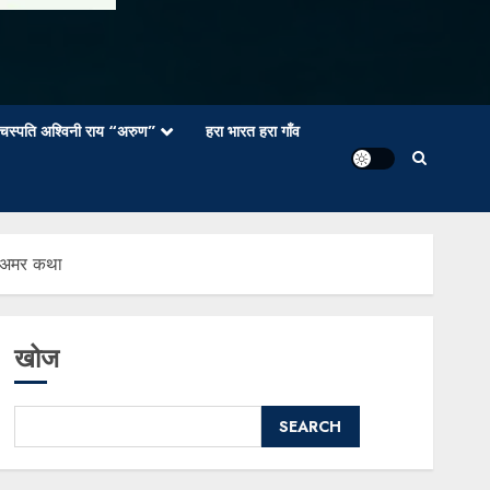
वाचस्पति अश्विनी राय “अरुण”
हरा भारत हरा गाँव
ी अमर कथा
खोज
SEARCH