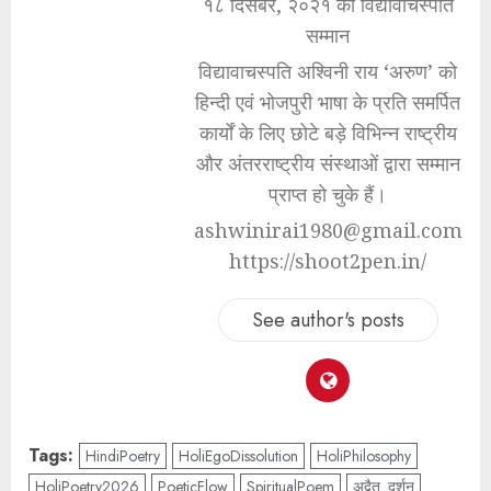
१८ दिसंबर, २०२१ को विद्यावाचस्पति
सम्मान
विद्यावाचस्पति अश्विनी राय ‘अरुण’ को
हिन्दी एवं भोजपुरी भाषा के प्रति समर्पित
कार्यों के लिए छोटे बड़े विभिन्न राष्ट्रीय
और अंतरराष्ट्रीय संस्थाओं द्वारा सम्मान
प्राप्त हो चुके हैं।
ashwinirai1980@gmail.com
https://shoot2pen.in/
See author's posts
Tags:
HindiPoetry
HoliEgoDissolution
HoliPhilosophy
HoliPoetry2026
PoeticFlow
SpiritualPoem
अद्वैत_दर्शन