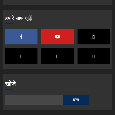
हमारे साथ जुड़ें
खोजे
खोज