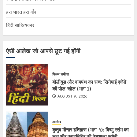
हरा भारत हरा गाँव
हिंदी साहित्यकार
ऐसी आलेख जो आपसे छूट गई होंगी
फिल्म समीक्षा
बॉलीवुड और वामपंथ का सच: सिनेमाई एजेंडे
की पोल-खोल (भाग 1)
AUGUST 9, 2026
आलेख
कुतुब मीनार इतिहास (भाग-१): विष्णु स्तंभ का
सच और वराहमिहिर की वेधशाला थ्योरी