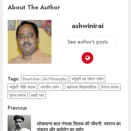
About The Author
ashwinirai
See author's posts
Tags:
Bhartrihari Life Philosophy
भर्तृहरि का जीवन दर्शन
भर्तृहरि नीति शतक
भारतीय दर्शन।
महाराजा विक्रमादित्य
वैराग्य शतक
शृंगार शतक
साक्षी भाव
Previous
लोकमान्य बाल गंगाधर तिलक की जीवनी: स्वराज का
संकल्प और कर्मयोग का दर्शन