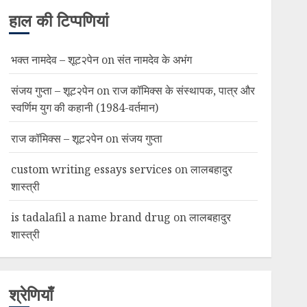
हाल की टिप्पणियां
भक्त नामदेव – शूट२पेन
on
संत नामदेव के अभंग
संजय गुप्ता – शूट२पेन
on
राज कॉमिक्स के संस्थापक, पात्र और
स्वर्णिम युग की कहानी (1984-वर्तमान)
राज कॉमिक्स – शूट२पेन
on
संजय गुप्ता
custom writing essays services
on
लालबहादुर
शास्त्री
is tadalafil a name brand drug
on
लालबहादुर
शास्त्री
श्रेणियाँ