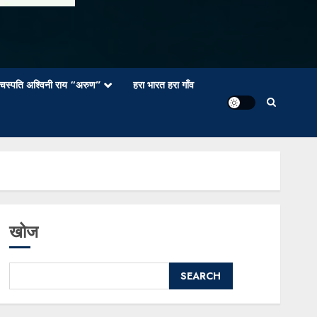
वाचस्पति अश्विनी राय “अरुण”
हरा भारत हरा गाँव
खोज
SEARCH