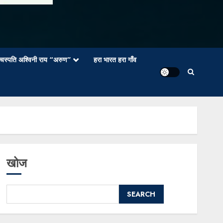
वाचस्पति अश्विनी राय “अरुण”
हरा भारत हरा गाँव
खोज
SEARCH