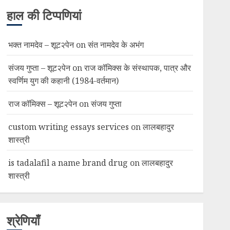
हाल की टिप्पणियां
भक्त नामदेव – शूट२पेन
on
संत नामदेव के अभंग
संजय गुप्ता – शूट२पेन
on
राज कॉमिक्स के संस्थापक, पात्र और
स्वर्णिम युग की कहानी (1984-वर्तमान)
राज कॉमिक्स – शूट२पेन
on
संजय गुप्ता
custom writing essays services
on
लालबहादुर
शास्त्री
is tadalafil a name brand drug
on
लालबहादुर
शास्त्री
श्रेणियाँ