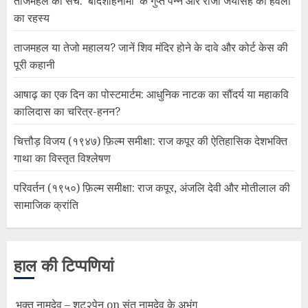
ताजमहल का सच: ‘बादशाहनामा’ के गुप्त पन्ने और राजा जयसिंह की हवेली
का रहस्य
ताजमहल या तेजो महालय? जानें शिव मंदिर होने के दावे और कोर्ट केस की
पूरी कहानी
आषाढ़ का एक दिन का पोस्टमार्टम: आधुनिक नाटक का सौंदर्य या महाकवि
कालिदास का चरित्र-हनन?
चित्तौड़ विजय (१९४७) फ़िल्म समीक्षा: राज कपूर की ऐतिहासिक देशभक्ति
गाथा का विस्तृत विश्लेषण
परिवर्तन (१९५०) फ़िल्म समीक्षा: राज कपूर, अंजलि देवी और मोतीलाल की
सामाजिक क्रांति
हाल की टिप्पणियां
भक्त नामदेव – शूट२पेन
on
संत नामदेव के अभंग