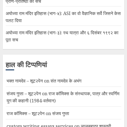
प्राण-प्रतिष्ठा का सच
अयोध्या राम मंदिर इतिहास (भाग-४): ASI का वो वैज्ञानिक सर्वे जिसने केस
पलट दिया
अयोध्या राम मंदिर इतिहास (भाग-३): रथ यात्रा और ६ दिसंबर १९९२ का
पूरा सच
हाल की टिप्पणियां
भक्त नामदेव – शूट२पेन
on
संत नामदेव के अभंग
संजय गुप्ता – शूट२पेन
on
राज कॉमिक्स के संस्थापक, पात्र और स्वर्णिम
युग की कहानी (1984-वर्तमान)
राज कॉमिक्स – शूट२पेन
on
संजय गुप्ता
custom writing essays services
on
लालबहादुर शास्त्री