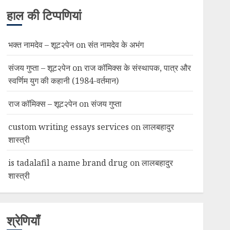
हाल की टिप्पणियां
भक्त नामदेव – शूट२पेन
on
संत नामदेव के अभंग
संजय गुप्ता – शूट२पेन
on
राज कॉमिक्स के संस्थापक, पात्र और
स्वर्णिम युग की कहानी (1984-वर्तमान)
राज कॉमिक्स – शूट२पेन
on
संजय गुप्ता
custom writing essays services
on
लालबहादुर
शास्त्री
is tadalafil a name brand drug
on
लालबहादुर
शास्त्री
श्रेणियाँ