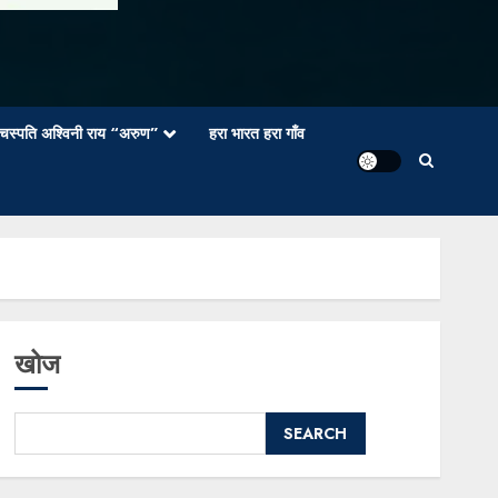
वाचस्पति अश्विनी राय “अरुण”
हरा भारत हरा गाँव
खोज
SEARCH