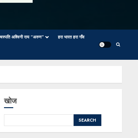
वाचस्पति अश्विनी राय “अरुण”
हरा भारत हरा गाँव
खोज
SEARCH