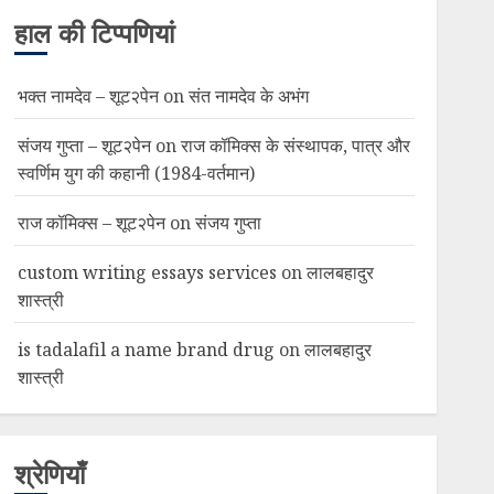
हाल की टिप्पणियां
भक्त नामदेव – शूट२पेन
on
संत नामदेव के अभंग
संजय गुप्ता – शूट२पेन
on
राज कॉमिक्स के संस्थापक, पात्र और
स्वर्णिम युग की कहानी (1984-वर्तमान)
राज कॉमिक्स – शूट२पेन
on
संजय गुप्ता
custom writing essays services
on
लालबहादुर
शास्त्री
is tadalafil a name brand drug
on
लालबहादुर
शास्त्री
श्रेणियाँ