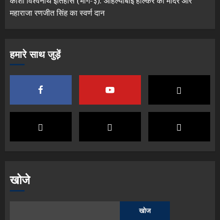
काशी विश्वनाथ इतिहास (भाग-३): अहिल्याबाई होल्कर का मंदिर और
महाराजा रणजीत सिंह का स्वर्ण दान
हमारे साथ जुड़ें
खोजे
खोज