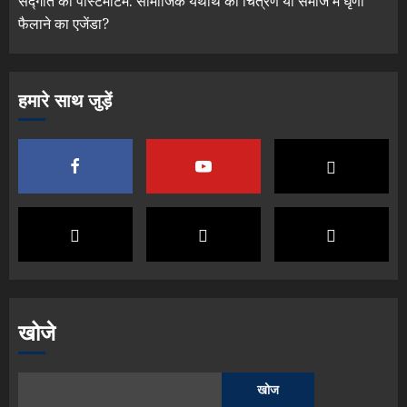
सद्गति का पोस्टमार्टम: सामाजिक यथार्थ का चित्रण या समाज में घृणा
फैलाने का एजेंडा?
हमारे साथ जुड़ें
खोजे
खोज