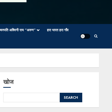
वाचस्पति अश्विनी राय “अरुण”
हरा भारत हरा गाँव
खोज
SEARCH