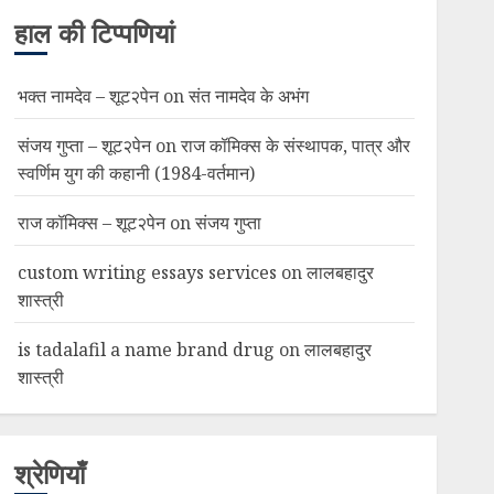
हाल की टिप्पणियां
भक्त नामदेव – शूट२पेन
on
संत नामदेव के अभंग
संजय गुप्ता – शूट२पेन
on
राज कॉमिक्स के संस्थापक, पात्र और
स्वर्णिम युग की कहानी (1984-वर्तमान)
राज कॉमिक्स – शूट२पेन
on
संजय गुप्ता
custom writing essays services
on
लालबहादुर
शास्त्री
is tadalafil a name brand drug
on
लालबहादुर
शास्त्री
श्रेणियाँ