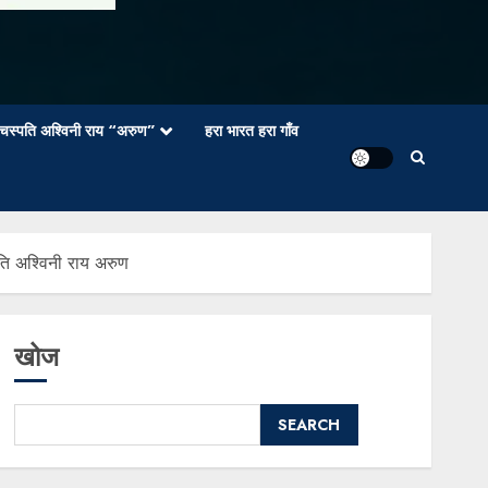
वाचस्पति अश्विनी राय “अरुण”
हरा भारत हरा गाँव
पति अश्विनी राय अरुण
खोज
SEARCH