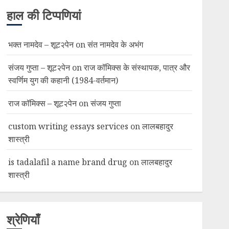
हाल की टिप्पणियां
भक्त नामदेव – शूट२पेन
on
संत नामदेव के अभंग
संजय गुप्ता – शूट२पेन
on
राज कॉमिक्स के संस्थापक, पात्र और
स्वर्णिम युग की कहानी (1984-वर्तमान)
राज कॉमिक्स – शूट२पेन
on
संजय गुप्ता
custom writing essays services
on
लालबहादुर
शास्त्री
is tadalafil a name brand drug
on
लालबहादुर
शास्त्री
श्रेणियाँ