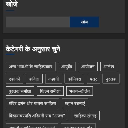
खोजे
खोज
केटेगरी के अनुसार चुने
अन्य भाषाओं के साहित्यकार
आयुर्वेद
आयोजन
आलेख
एकांकी
कविता
कहानी
कॉमिक्स
पत्र
पुस्तक
पुस्तक समीक्षा
फिल्म समीक्षा
भजन–कीर्तन
मंदिर दर्शन और यात्रा साहित्य
महान रचनाएं
विद्यावाचस्पति अश्विनी राय "अरुण"
साहित्य संग्रह
स्थानीय साहित्यकार (बक्सर)
हरा भारत हरा गाँव