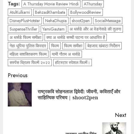
Tags:
A Thursday Movie Review Hindi
AThursday
AtulKulkarni
BehzadKhambata
BollywoodReview
DisneyPlusHotstar
NehaDhupia
shoot2pen
SocialMessage
SuspenseThriller
YamiGautam
अ थर्सडे और अ वेडनेसडे की तुलना
अ थर्सडे फिल्म समीक्षा
क्या अ थर्सडे सच्ची घटना पर आधारित है
नेहा धूपिया पुलिस किरदार
फिल्म
फिल्म समीक्षा
बेहजाद खंबाटा निर्देशन
महिला सशक्तिकरण फिल्म
यामी गौतम अ थर्सडे
सस्पेंस थ्रिलर फिल्में २०२२
हॉटस्टार स्पेशल फिल्में।
Previous
राष्ट्रकवि सोहनलाल द्विवेदी: जीवनी, कविताएँ और
साहित्यिक परिचय | shoot2pen
Next