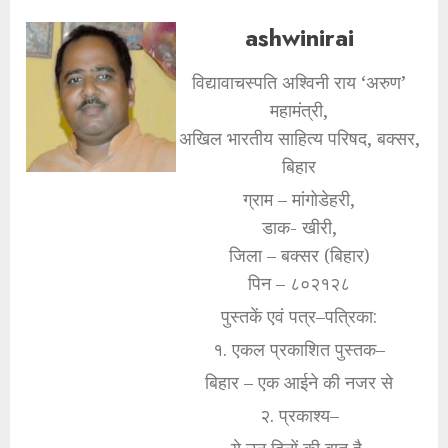
ashwinirai
विद्यावाचस्पति अश्विनी राय ‘अरुण’
महामंत्री,
अखिल भारतीय साहित्य परिषद, बक्सर,
बिहार
ग्राम – मांगोडेहरी,
डाक- खीरी,
जिला – बक्सर (बिहार)
पिन – ८०२१२८
पुस्तकें एवं पत्र–पत्रिका:
१. एकल प्रकाशित पुस्तक–
बिहार – एक आईने की नजर से
२. प्रकाश्य–
ये उन दिनों की बात है,