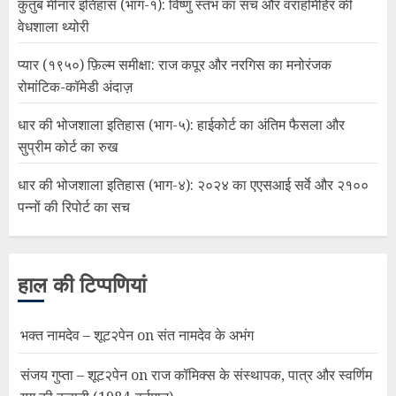
कुतुब मीनार इतिहास (भाग-१): विष्णु स्तंभ का सच और वराहमिहिर की
वेधशाला थ्योरी
प्यार (१९५०) फ़िल्म समीक्षा: राज कपूर और नरगिस का मनोरंजक
रोमांटिक-कॉमेडी अंदाज़
धार की भोजशाला इतिहास (भाग-५): हाईकोर्ट का अंतिम फैसला और
सुप्रीम कोर्ट का रुख
धार की भोजशाला इतिहास (भाग-४): २०२४ का एएसआई सर्वे और २१००
पन्नों की रिपोर्ट का सच
हाल की टिप्पणियां
भक्त नामदेव – शूट२पेन
on
संत नामदेव के अभंग
संजय गुप्ता – शूट२पेन
on
राज कॉमिक्स के संस्थापक, पात्र और स्वर्णिम