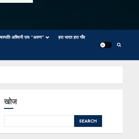
वाचस्पति अश्विनी राय “अरुण”
हरा भारत हरा गाँव
खोज
SEARCH