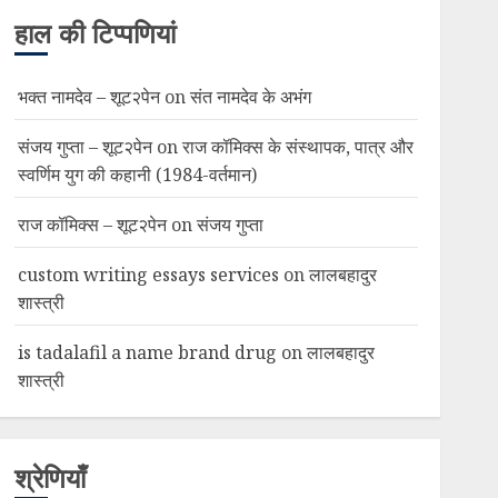
हाल की टिप्पणियां
भक्त नामदेव – शूट२पेन
on
संत नामदेव के अभंग
संजय गुप्ता – शूट२पेन
on
राज कॉमिक्स के संस्थापक, पात्र और
स्वर्णिम युग की कहानी (1984-वर्तमान)
राज कॉमिक्स – शूट२पेन
on
संजय गुप्ता
custom writing essays services
on
लालबहादुर
शास्त्री
is tadalafil a name brand drug
on
लालबहादुर
शास्त्री
श्रेणियाँ