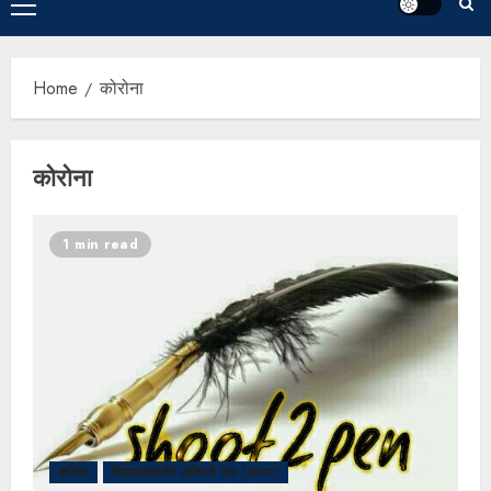
Home
कोरोना
कोरोना
1 min read
कविता
विद्यावाचस्पति अश्विनी राय "अरुण"