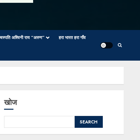
वाचस्पति अश्विनी राय “अरुण”
हरा भारत हरा गाँव
खोज
SEARCH