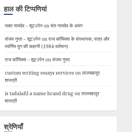
हाल की टिप्पणियां
भक्त नामदेव – शूट२पेन
on
संत नामदेव के अभंग
संजय गुप्ता – शूट२पेन
on
राज कॉमिक्स के संस्थापक, पात्र और
स्वर्णिम युग की कहानी (1984-वर्तमान)
राज कॉमिक्स – शूट२पेन
on
संजय गुप्ता
custom writing essays services
on
लालबहादुर
शास्त्री
is tadalafil a name brand drug
on
लालबहादुर
शास्त्री
श्रेणियाँ