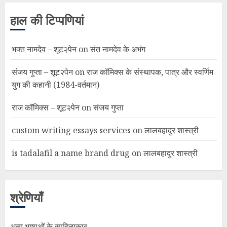
हाल की टिप्पणियां
भक्त नामदेव – शूट२पेन
on
संत नामदेव के अभंग
संजय गुप्ता – शूट२पेन
on
राज कॉमिक्स के संस्थापक, पात्र और स्वर्णिम
युग की कहानी (1984-वर्तमान)
राज कॉमिक्स – शूट२पेन
on
संजय गुप्ता
custom writing essays services
on
लालबहादुर शास्त्री
is tadalafil a name brand drug
on
लालबहादुर शास्त्री
श्रेणियाँ
अन्य भाषाओं के साहित्यकार