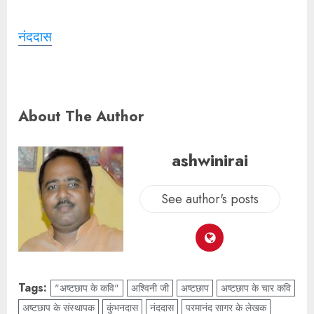
नंददास
About The Author
ashwinirai
See author's posts
Tags:
"अष्टछाप के कवि"
अश्विनी जी
अष्टछाप
अष्टछाप के चार कवि
अष्टछाप के संस्थापक
कुंभनदास
नंददास
परमानंद सागर के लेखक