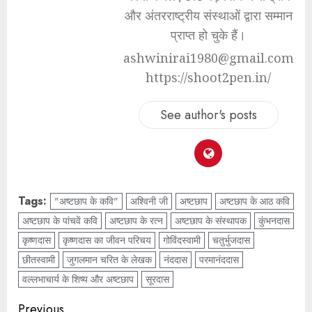
और अंतरराष्ट्रीय संस्थाओं द्वारा सम्मान
प्राप्त हो चुके हैं।
ashwinirai1980@gmail.com
https://shoot2pen.in/
See author's posts
Tags:
"अष्टछाप के कवि"
अश्विनी जी
अष्टछाप
अष्टछाप के आठ कवि
अष्टछाप के पांचवें कवि
अष्टछाप के रत्न
अष्टछाप के संस्थापक
कुंभनदास
कृष्णदास
कृष्णदास का जीवन परिचय
गोविंदस्वामी
चतुर्भुजदास
छीतस्वामी
जुगलमान चरित के लेखक
नंददास
परमानंददास
वल्लभाचार्य के शिष्य और अष्टछाप
सूरदास
Previous