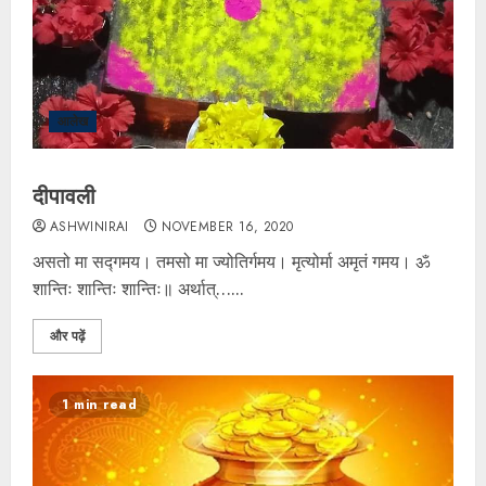
आलेख
दीपावली
ASHWINIRAI
NOVEMBER 16, 2020
असतो मा सद्गमय। तमसो मा ज्योतिर्गमय। मृत्योर्मा अमृतं गमय। ॐ
शान्तिः शान्तिः शान्तिः॥ अर्थात्…...
और पढ़ें
1 min read