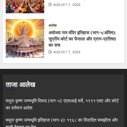
AUGUST 7, 2026
आलेख
अयोध्या राम मंदिर इतिहास (भाग-५/अंतिम):
सुप्रीम कोर्ट का फैसला और प्राण-प्रतिष्ठा
का सच
AUGUST 7, 2026
ताजा आलेख
मथुरा कृष्ण जन्मभूमि विवाद (भाग-५): एएसआई सर्वे, १९९१ एक्ट और कोर्ट
का वर्तमान आदेश
मथुरा कृष्ण जन्मभूमि इतिहास (भाग-४): १९६८ का विवादित समझौता और