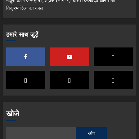
मथुरा कृष्ण जन्मभूमि इतिहास (भाग-१): कटरा केशवदेव और राजा
विक्रमादित्य का काल
हमारे साथ जुड़ें
खोजे
खोज