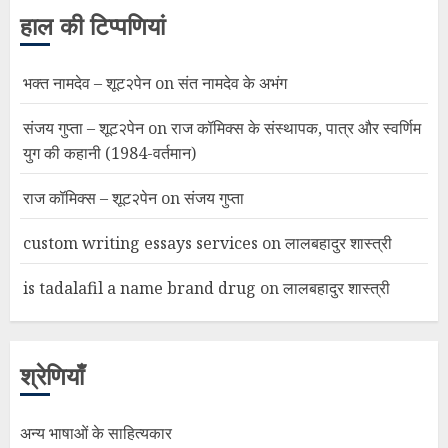
हाल की टिप्पणियां
भक्त नामदेव – शूट२पेन
on
संत नामदेव के अभंग
संजय गुप्ता – शूट२पेन
on
राज कॉमिक्स के संस्थापक, पात्र और स्वर्णिम
युग की कहानी (1984-वर्तमान)
राज कॉमिक्स – शूट२पेन
on
संजय गुप्ता
custom writing essays services
on
लालबहादुर शास्त्री
is tadalafil a name brand drug
on
लालबहादुर शास्त्री
श्रेणियाँ
अन्य भाषाओं के साहित्यकार