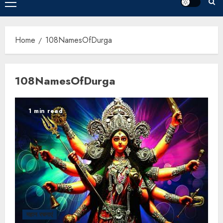
Home
108NamesOfDurga
108NamesOfDurga
1 min read
महान रचनाएं