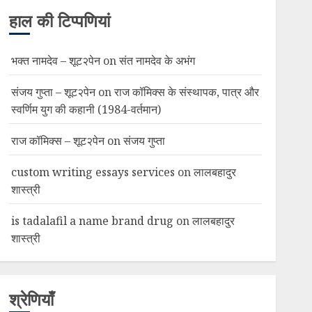
हाल की टिप्पणियां
भक्त नामदेव – शूट२पेन
on
संत नामदेव के अभंग
संजय गुप्ता – शूट२पेन
on
राज कॉमिक्स के संस्थापक, पात्र और
स्वर्णिम युग की कहानी (1984-वर्तमान)
राज कॉमिक्स – शूट२पेन
on
संजय गुप्ता
custom writing essays services
on
लालबहादुर
शास्त्री
is tadalafil a name brand drug
on
लालबहादुर
शास्त्री
श्रेणियाँ