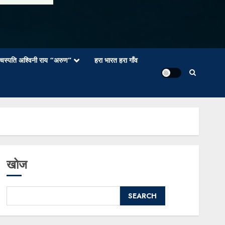
वाचस्पति अश्विनी राय “अरुण”
हरा भारत हरा गाँव
खोज
SEARCH