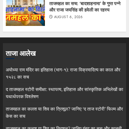
ताजमहल का सच: ‘बादशाहनामा’ के गुप्त पन्ने
और राजा जयसिंह की हवेली का रहस्य
AUGUST 6, 2026
ताजा आलेख
अयोध्या राम मंदिर का इतिहास (भाग-१): राजा विक्रमादित्य का काल और
१५२८ का सच
द ताजमहल स्टोरी समीक्षा: स्थापत्य, इतिहास और सांस्कृतिक अभिलेखों का
यथार्थपरक विश्लेषण
ताजमहल का कलश या शिव का त्रिशूल? जानिए ‘द ताज स्टोरी’ फिल्म और
केस का सच
ताजमहल का कलश या शिव का त्रिशूल? जानिए गुंबद का सच और कानूनी