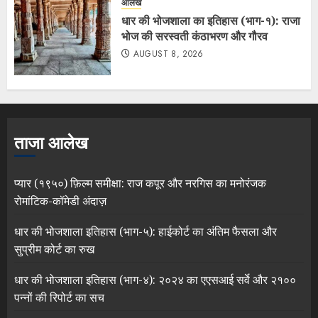
आलेख
धार की भोजशाला का इतिहास (भाग-१): राजा
भोज की सरस्वती कंठाभरण और गौरव
AUGUST 8, 2026
ताजा आलेख
प्यार (१९५०) फ़िल्म समीक्षा: राज कपूर और नरगिस का मनोरंजक
रोमांटिक-कॉमेडी अंदाज़
धार की भोजशाला इतिहास (भाग-५): हाईकोर्ट का अंतिम फैसला और
सुप्रीम कोर्ट का रुख
धार की भोजशाला इतिहास (भाग-४): २०२४ का एएसआई सर्वे और २१००
पन्नों की रिपोर्ट का सच