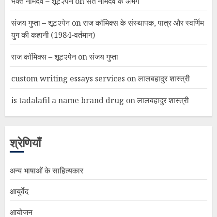
भक्त नामदेव – शूट२पेन
on
संत नामदेव के अभंग
संजय गुप्ता – शूट२पेन
on
राज कॉमिक्स के संस्थापक, पात्र और स्वर्णिम
युग की कहानी (1984-वर्तमान)
राज कॉमिक्स – शूट२पेन
on
संजय गुप्ता
custom writing essays services
on
लालबहादुर शास्त्री
is tadalafil a name brand drug
on
लालबहादुर शास्त्री
श्रेणियाँ
अन्य भाषाओं के साहित्यकार
आयुर्वेद
आयोजन