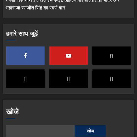
काशी विश्वनाथ इतिहास (भाग-३): अहिल्याबाई होल्कर का मंदिर और
महाराजा रणजीत सिंह का स्वर्ण दान
हमारे साथ जुड़ें
खोजे
खोज