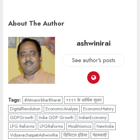
About The Author
ashwinirai
See author's posts
Tags:
#AtmanirbharBharat
१९९१ के आर्थिक सुधार
DigitalRevolution
EconomicAnalysis
EconomicHistory
GDPGrowth
India GDP Growth
IndianEconomy
LPG Reforms
LPGReforms
ModiNomics
NewIndia
VidyavachaspatiAshwiniRai
डिजिटल इंडिया
नेहरूवादी