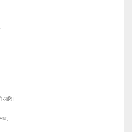
े
से आदि।
रभाव,