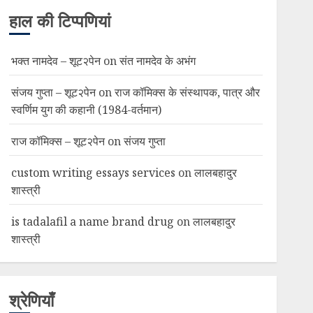
हाल की टिप्पणियां
भक्त नामदेव – शूट२पेन
on
संत नामदेव के अभंग
संजय गुप्ता – शूट२पेन
on
राज कॉमिक्स के संस्थापक, पात्र और
स्वर्णिम युग की कहानी (1984-वर्तमान)
राज कॉमिक्स – शूट२पेन
on
संजय गुप्ता
custom writing essays services
on
लालबहादुर
शास्त्री
is tadalafil a name brand drug
on
लालबहादुर
शास्त्री
श्रेणियाँ