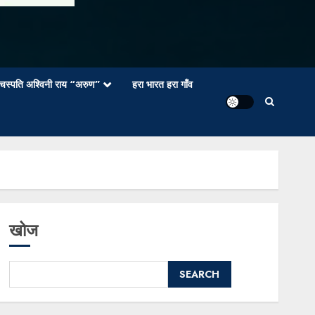
वाचस्पति अश्विनी राय “अरुण”
हरा भारत हरा गाँव
खोज
SEARCH