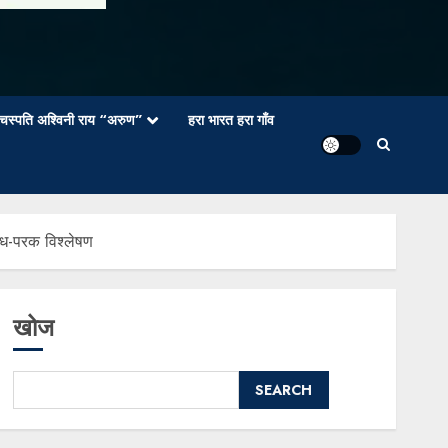
वाचस्पति अश्विनी राय “अरुण”
हरा भारत हरा गाँव
शोध-परक विश्लेषण
खोज
SEARCH