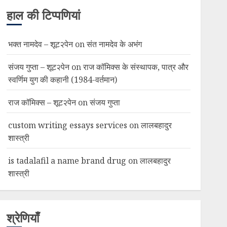
हाल की टिप्पणियां
भक्त नामदेव – शूट२पेन
on
संत नामदेव के अभंग
संजय गुप्ता – शूट२पेन
on
राज कॉमिक्स के संस्थापक, पात्र और
स्वर्णिम युग की कहानी (1984-वर्तमान)
राज कॉमिक्स – शूट२पेन
on
संजय गुप्ता
custom writing essays services
on
लालबहादुर
शास्त्री
is tadalafil a name brand drug
on
लालबहादुर
शास्त्री
श्रेणियाँ