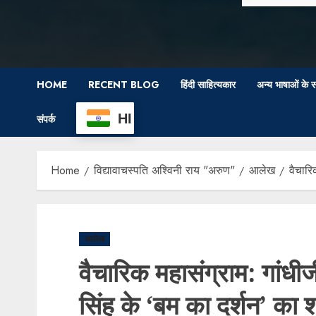
HOME
RECENT BLOG
हिंदी साहित्यकार
अन्य भाषाओं के स
HI
संपर्क
Home
विद्यावाचस्पति अश्विनी राय "अरुण"
आलेख
वैचारि
आलेख
वैचारिक महासंग्राम: गांधी
सिंह के ‘बम का दर्शन’ का