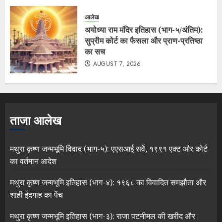
आलेख
अयोध्या राम मंदिर इतिहास (भाग-५/अंतिम):
सुप्रीम कोर्ट का फैसला और प्राण-प्रतिष्ठा
का सच
AUGUST 7, 2026
ताजा आलेख
मथुरा कृष्ण जन्मभूमि विवाद (भाग-५): एएसआई सर्वे, १९९१ एक्ट और कोर्ट
का वर्तमान आदेश
मथुरा कृष्ण जन्मभूमि इतिहास (भाग-४): १९६८ का विवादित समझौता और
शाही ईदगाह का पेंच
मथुरा कृष्ण जन्मभूमि इतिहास (भाग-३): राजा पटनीमल की खरीद और