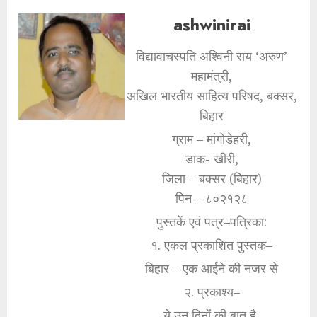
ashwinirai
विद्यावाचस्पति अश्विनी राय ‘अरुण’
महामंत्री,
अखिल भारतीय साहित्य परिषद, बक्सर,
बिहार
ग्राम – मांगोडेहरी,
डाक- खीरी,
जिला – बक्सर (बिहार)
पिन – ८०२१२८
पुस्तकें एवं पत्र–पत्रिका:
१. एकल प्रकाशित पुस्तक–
बिहार – एक आईने की नजर से
२. प्रकाश्य–
ये उन दिनों की बात है,