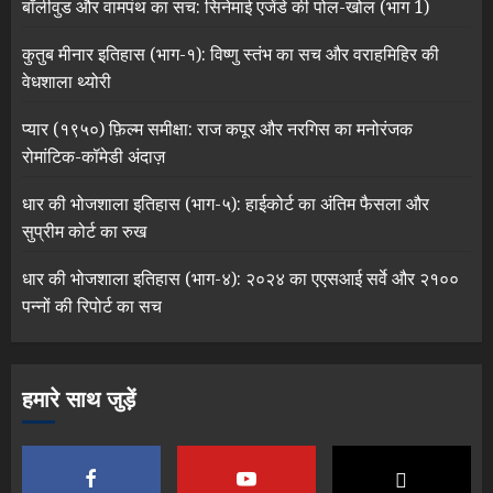
बॉलीवुड और वामपंथ का सच: सिनेमाई एजेंडे की पोल-खोल (भाग 1)
कुतुब मीनार इतिहास (भाग-१): विष्णु स्तंभ का सच और वराहमिहिर की
वेधशाला थ्योरी
प्यार (१९५०) फ़िल्म समीक्षा: राज कपूर और नरगिस का मनोरंजक
रोमांटिक-कॉमेडी अंदाज़
धार की भोजशाला इतिहास (भाग-५): हाईकोर्ट का अंतिम फैसला और
सुप्रीम कोर्ट का रुख
धार की भोजशाला इतिहास (भाग-४): २०२४ का एएसआई सर्वे और २१००
पन्नों की रिपोर्ट का सच
हमारे साथ जुड़ें