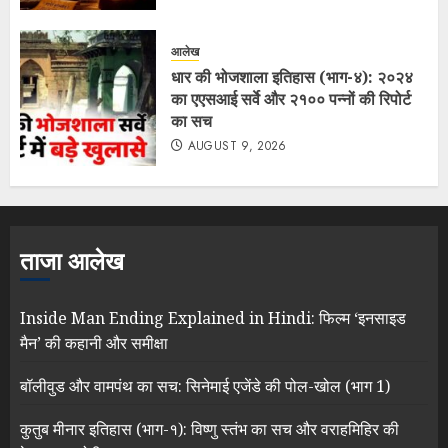
आलेख
धार की भोजशाला इतिहास (भाग-४): २०२४
का एएसआई सर्वे और २१०० पन्नों की रिपोर्ट
का सच
AUGUST 9, 2026
ताजा आलेख
Inside Man Ending Explained in Hindi: फिल्म ‘इनसाइड
मैन’ की कहानी और समीक्षा
बॉलीवुड और वामपंथ का सच: सिनेमाई एजेंडे की पोल-खोल (भाग 1)
कुतुब मीनार इतिहास (भाग-१): विष्णु स्तंभ का सच और वराहमिहिर की