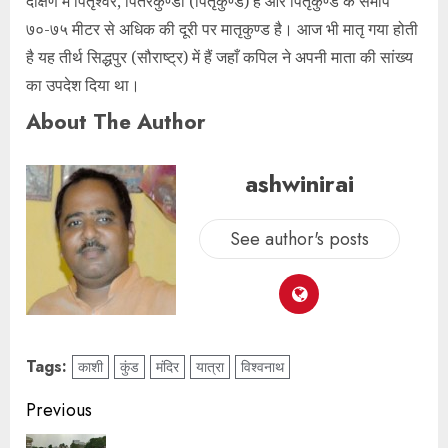
दक्षिण में पितृश्वर, पितरकुण्डा (पितृकुण्ड) है और पितृकुण्ड के समीप
७०-७५ मीटर से अधिक की दूरी पर मातृकुण्ड है। आज भी मातृ गया होती
है यह तीर्थ सिद्धपुर (सौराष्ट्र) में हैं जहाँ कपिल ने अपनी माता की सांख्य
का उपदेश दिया था।
About The Author
ashwinirai
See author's posts
Tags:
काशी
कुंड
मंदिर
यात्रा
विश्वनाथ
Previous