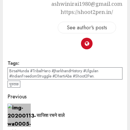
ashwinirai1980@gmail.com
https://shoot2pen.in/
See author's posts
Tags:
BirsaMunda #TribalHero #JharkhandHistory #Ulgulan
#IndianFreedomStruggle #DhartiAba #Shoot2Pen.
पुस्तक
Previous
साजिश रचने वाले