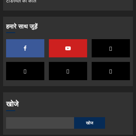
टोडरमल का काल
हमारे साथ जुड़ें
खोजे
खोज