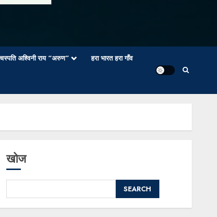
वाचस्पति अश्विनी राय “अरुण”
हरा भारत हरा गाँव
खोज
SEARCH