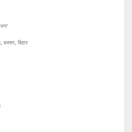
अरुण’
, बक्सर, बिहार
े