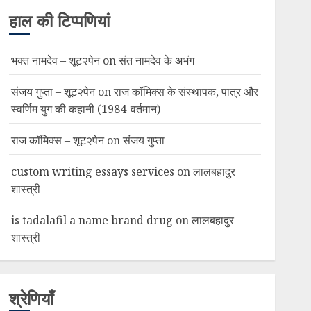
हाल की टिप्पणियां
भक्त नामदेव – शूट२पेन
on
संत नामदेव के अभंग
संजय गुप्ता – शूट२पेन
on
राज कॉमिक्स के संस्थापक, पात्र और
स्वर्णिम युग की कहानी (1984-वर्तमान)
राज कॉमिक्स – शूट२पेन
on
संजय गुप्ता
custom writing essays services
on
लालबहादुर
शास्त्री
is tadalafil a name brand drug
on
लालबहादुर
शास्त्री
श्रेणियाँ