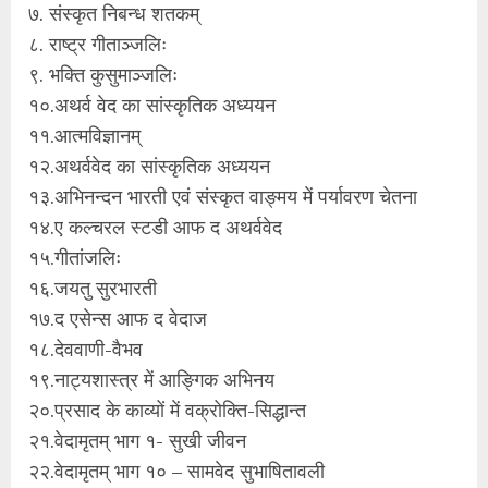
७. संस्कृत निबन्ध शतकम्
८. राष्ट्र गीताञ्जलिः
९. भक्ति कुसुमाञ्जलिः
१०.अथर्व वेद का सांस्कृतिक अध्ययन
११.आत्मविज्ञानम्
१२.अथर्ववेद का सांस्कृतिक अध्ययन
१३.अभिनन्दन भारती एवं संस्कृत वाङ्मय में पर्यावरण चेतना
१४.ए कल्चरल स्टडी आफ द अथर्ववेद
१५.गीतांजलिः
१६.जयतु सुरभारती
१७.द एसेन्स आफ द वेदाज
१८.देववाणी-वैभव
१९.नाट्यशास्त्र में आङ्गिक अभिनय
२०.प्रसाद के काव्यों में वक्रोक्ति-सिद्धान्त
२१.वेदामृतम् भाग १- सुखी जीवन
२२.वेदामृतम् भाग १० – सामवेद सुभाषितावली