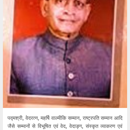
पद्मश्री, वेदरत्न, महर्षि वाल्मीकि सम्मान, राष्ट्रपति सम्मान आदि
जैसे सम्मानों से विभूषित एवं वेद, वेदाङ्ग, संस्कृत व्याकरण एवं