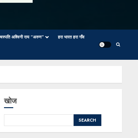
वाचस्पति अश्विनी राय “अरुण”
हरा भारत हरा गाँव
खोज
SEARCH