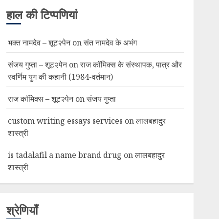
हाल की टिप्पणियां
भक्त नामदेव – शूट२पेन
on
संत नामदेव के अभंग
संजय गुप्ता – शूट२पेन
on
राज कॉमिक्स के संस्थापक, पात्र और
स्वर्णिम युग की कहानी (1984-वर्तमान)
राज कॉमिक्स – शूट२पेन
on
संजय गुप्ता
custom writing essays services
on
लालबहादुर
शास्त्री
is tadalafil a name brand drug
on
लालबहादुर
शास्त्री
श्रेणियाँ