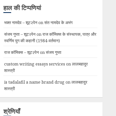
हाल की टिप्पणियां
भक्त नामदेव – शूट२पेन
on
संत नामदेव के अभंग
संजय गुप्ता – शूट२पेन
on
राज कॉमिक्स के संस्थापक, पात्र और
स्वर्णिम युग की कहानी (1984-वर्तमान)
राज कॉमिक्स – शूट२पेन
on
संजय गुप्ता
custom writing essays services
on
लालबहादुर
शास्त्री
is tadalafil a name brand drug
on
लालबहादुर
शास्त्री
श्रेणियाँ