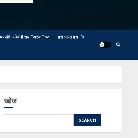
वाचस्पति अश्विनी राय “अरुण”
हरा भारत हरा गाँव
खोज
SEARCH