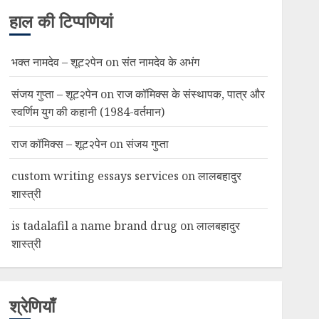
हाल की टिप्पणियां
भक्त नामदेव – शूट२पेन
on
संत नामदेव के अभंग
संजय गुप्ता – शूट२पेन
on
राज कॉमिक्स के संस्थापक, पात्र और
स्वर्णिम युग की कहानी (1984-वर्तमान)
राज कॉमिक्स – शूट२पेन
on
संजय गुप्ता
custom writing essays services
on
लालबहादुर
शास्त्री
is tadalafil a name brand drug
on
लालबहादुर
शास्त्री
श्रेणियाँ