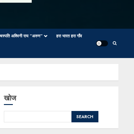
वाचस्पति अश्विनी राय “अरुण”
हरा भारत हरा गाँव
खोज
SEARCH