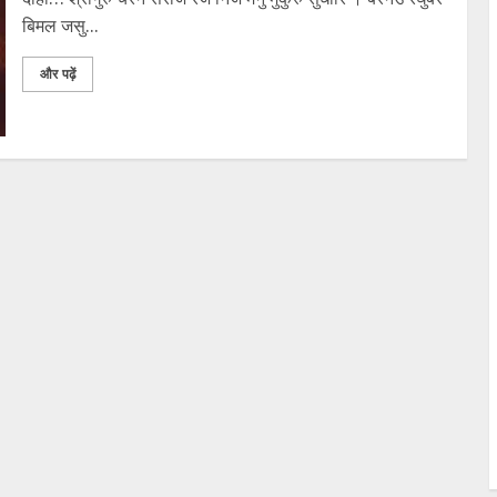
बिमल जसु...
और पढ़ें