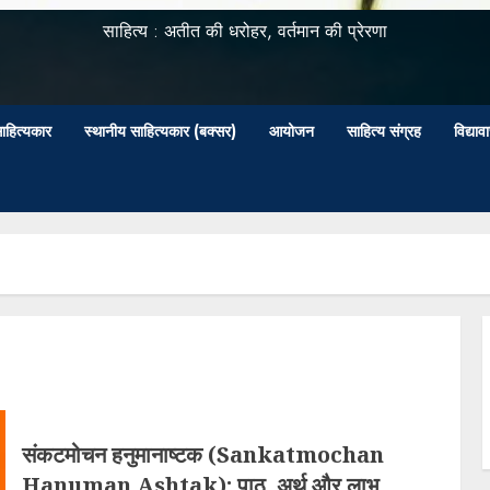
साहित्य : अतीत की धरोहर, वर्तमान की प्रेरणा
ाहित्यकार
स्थानीय साहित्यकार (बक्सर)
आयोजन
साहित्य संग्रह
विद्या
संकटमोचन हनुमानाष्टक (Sankatmochan
Hanuman Ashtak): पाठ, अर्थ और लाभ