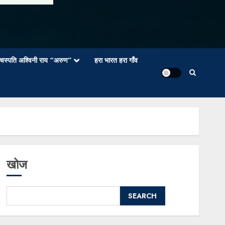
वाचस्पति अश्विनी राय “अरुण”
हरा भारत हरा गाँव
खोज
SEARCH