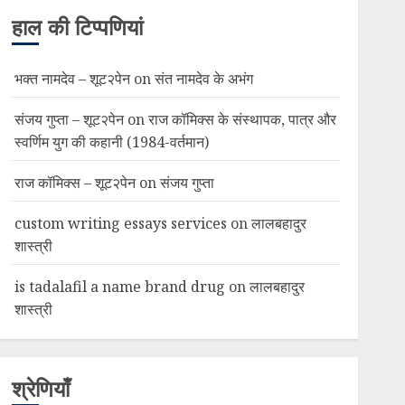
हाल की टिप्पणियां
भक्त नामदेव – शूट२पेन
on
संत नामदेव के अभंग
संजय गुप्ता – शूट२पेन
on
राज कॉमिक्स के संस्थापक, पात्र और
स्वर्णिम युग की कहानी (1984-वर्तमान)
राज कॉमिक्स – शूट२पेन
on
संजय गुप्ता
custom writing essays services
on
लालबहादुर
शास्त्री
is tadalafil a name brand drug
on
लालबहादुर
शास्त्री
श्रेणियाँ