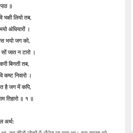
 पाठ ॥
 भक्षी लियो तब,
भयो अंधियारों ।
्रास भयो जग को,
 सों जात न टारो ।
करी बिनती तब,
वि कष्ट निवारो ।
त है जग में कपि,
ाम तिहारो ॥ १ ॥
ल अर्थ:
, तब तीनों लोकों में अँधेरा छा गया था। इस कारण पूरे