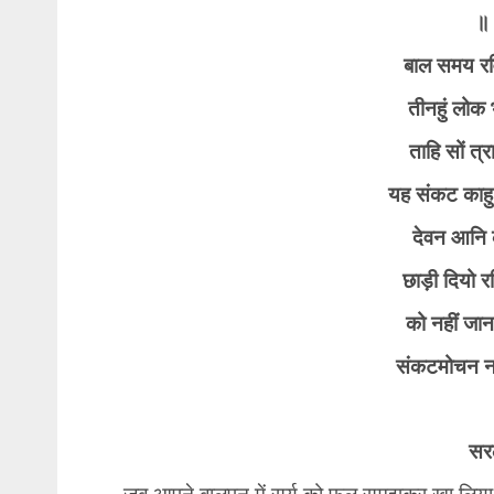
​॥
बाल समय रवि
तीनहुं लोक 
ताहि सों त
यह संकट काहु
देवन आनि 
छाड़ी दियो र
को नहीं जान
संकटमोचन न
​सर
जब आपने बालपन में सूर्य को फल समझकर खा लिया था