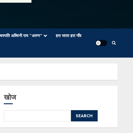
वाचस्पति अश्विनी राय “अरुण”
हरा भारत हरा गाँव
खोज
SEARCH