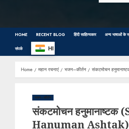
HOME
RECENT BLOG
हिंदी साहित्यकार
अन्य भाषाओं के स
HI
संपर्क
Home
महान रचनाएं
भजन–कीर्तन
संकटमोचन हनुमानाष्
भजन–कीर्तन
संकटमोचन हनुमानाष्ट
Hanuman Ashtak): प