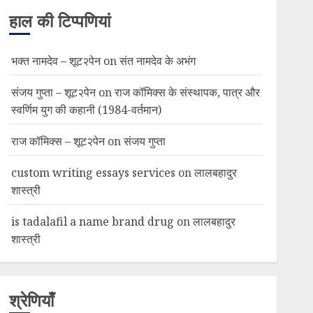
हाल की टिप्पणियां
भक्त नामदेव – शूट२पेन
on
संत नामदेव के अभंग
संजय गुप्ता – शूट२पेन
on
राज कॉमिक्स के संस्थापक, पात्र और
स्वर्णिम युग की कहानी (1984-वर्तमान)
राज कॉमिक्स – शूट२पेन
on
संजय गुप्ता
custom writing essays services
on
लालबहादुर
शास्त्री
is tadalafil a name brand drug
on
लालबहादुर
शास्त्री
श्रेणियाँ