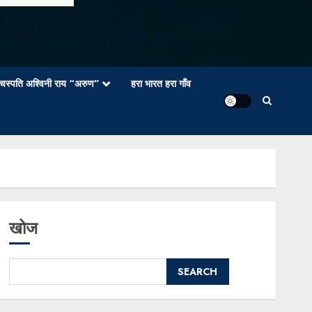
वाचस्पति अश्विनी राय “अरुण”
हरा भारत हरा गाँव
खोज
SEARCH