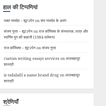
हाल की टिप्पणियां
भक्त नामदेव – शूट२पेन
on
संत नामदेव के अभंग
संजय गुप्ता – शूट२पेन
on
राज कॉमिक्स के संस्थापक, पात्र और
स्वर्णिम युग की कहानी (1984-वर्तमान)
राज कॉमिक्स – शूट२पेन
on
संजय गुप्ता
custom writing essays services
on
लालबहादुर
शास्त्री
is tadalafil a name brand drug
on
लालबहादुर
शास्त्री
श्रेणियाँ