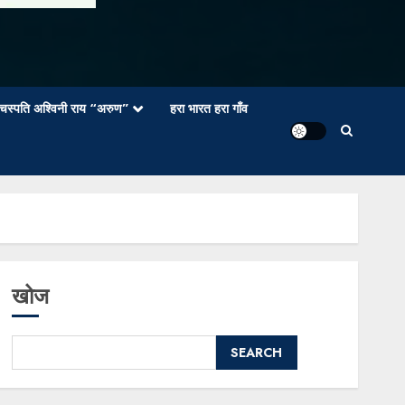
वाचस्पति अश्विनी राय “अरुण”
हरा भारत हरा गाँव
खोज
SEARCH