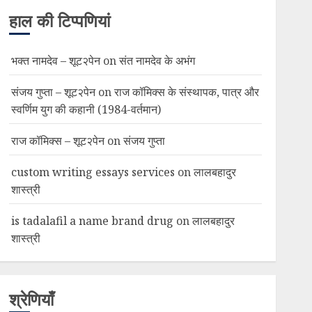
हाल की टिप्पणियां
भक्त नामदेव – शूट२पेन
on
संत नामदेव के अभंग
संजय गुप्ता – शूट२पेन
on
राज कॉमिक्स के संस्थापक, पात्र और
स्वर्णिम युग की कहानी (1984-वर्तमान)
राज कॉमिक्स – शूट२पेन
on
संजय गुप्ता
custom writing essays services
on
लालबहादुर
शास्त्री
is tadalafil a name brand drug
on
लालबहादुर
शास्त्री
श्रेणियाँ