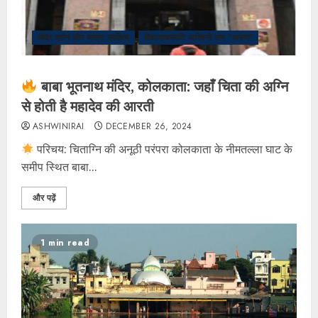
मंदिर दर्शन और यात्रा साहित्य
विद्यावाचस्पति अश्विनी राय "अरुण"
बाबा भूतनाथ मंदिर, कोलकाता: जहाँ चिता की अग्नि
से होती है महादेव की आरती
ASHWINIRAI
DECEMBER 26, 2024
परिचय: चिताग्नि की अनूठी परंपरा ​कोलकाता के नीमतल्ला घाट के
समीप स्थित बाबा...
और पढ़ें
1 min read